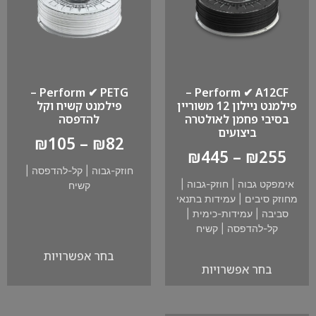
Perform ✔ PETG –
Perform ✔ A12CF –
פילמנט ניילון 12 משוריין
פילמנט קשיח וקל
בסיבי פחמן לאולטרה
להדפסה
ביצועים
₪
105
–
₪
82
₪
445
–
₪
255
חוזק-גבוה
|
קל-להדפסה
|
אימפקט גבוה
|
חוזק-גבוה
|
קשיח
מחוזק סיבים
|
עמידות בתנאי
סביבה
|
עמידות-כימית
|
קל-להדפסה
|
קשיח
בחר אפשרויות
בחר אפשרויות