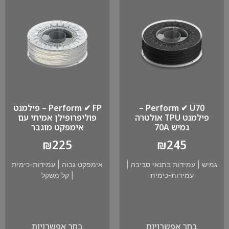
Perform ✔ U70 –
Perform ✔ FP – פילמנט
פילמנט TPU אולטרה
פוליפרופילן אמיתי עם
גמיש 70A
אימפקט מוגבר
₪
225
₪
245
גמיש
|
עמידות בתנאי סביבה
|
אימפקט גבוה
|
עמידות-כימית
עמידות-כימית
|
קל משקל
בחר אפשרויות
בחר אפשרויות