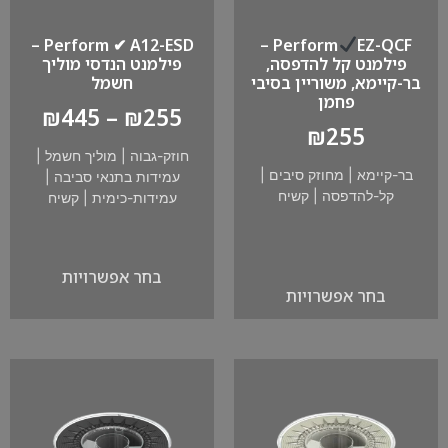
Perform ✔ A12-ESD –
EZ-QCF –
Perform
פילמנט קל להדפסה,
פילמנט הנדסי מוליך
בר-קיימא, משוריין בסיבי
חשמל
פחמן
₪
445
–
₪
255
₪
255
חוזק-גבוה
|
מוליך חשמל
|
בר-קיימא
|
מחוזק סיבים
|
עמידות בתנאי סביבה
|
קל-להדפסה
|
קשיח
עמידות-כימית
|
קשיח
בחר אפשרויות
בחר אפשרויות